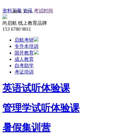
资料下载
资讯
考试时间
报名入口
尚启航
线上教育品牌
考研网上报名
153 6780 9811
启航考研
自考网上报名
专升本培训
国开教育
成教网上报名
成人教育
自考助学
网教网上报名
考证培训
培训网上报名
英语试听体验课
管理学试听体验课
暑假集训营