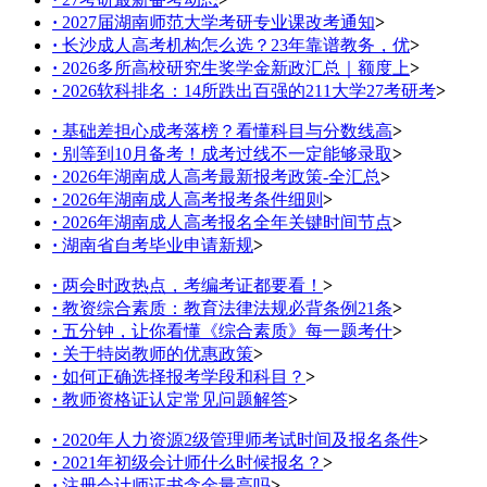
·
2027届湖南师范大学考研专业课改考通知
>
·
长沙成人高考机构怎么选？23年靠谱教务，优
>
·
2026多所高校研究生奖学金新政汇总｜额度上
>
·
2026软科排名：14所跌出百强的211大学27考研考
>
·
基础差担心成考落榜？看懂科目与分数线高
>
·
别等到10月备考！成考过线不一定能够录取
>
·
2026年湖南成人高考最新报考政策-全汇总
>
·
2026年湖南成人高考报考条件细则
>
·
2026年湖南成人高考报名全年关键时间节点
>
·
湖南省自考毕业申请新规
>
·
两会时政热点，考编考证都要看！
>
·
教资综合素质：教育法律法规必背条例21条
>
·
五分钟，让你看懂《综合素质》每一题考什
>
·
关于特岗教师的优惠政策
>
·
如何正确选择报考学段和科目？
>
·
教师资格证认定常见问题解答
>
·
2020年人力资源2级管理师考试时间及报名条件
>
·
2021年初级会计师什么时候报名？
>
·
注册会计师证书含金量高吗
>