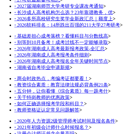
·
2027届湖南师范大学考研专业课改考通知
>
·
长沙成人高考机构怎么选？23年靠谱教务，优
>
·
2026多所高校研究生奖学金新政汇总｜额度上
>
·
2026软科排名：14所跌出百强的211大学27考研考
>
·
基础差担心成考落榜？看懂科目与分数线高
>
·
别等到10月备考！成考过线不一定能够录取
>
·
2026年湖南成人高考最新报考政策-全汇总
>
·
2026年湖南成人高考报考条件细则
>
·
2026年湖南成人高考报名全年关键时间节点
>
·
湖南省自考毕业申请新规
>
·
两会时政热点，考编考证都要看！
>
·
教资综合素质：教育法律法规必背条例21条
>
·
五分钟，让你看懂《综合素质》每一题考什
>
·
关于特岗教师的优惠政策
>
·
如何正确选择报考学段和科目？
>
·
教师资格证认定常见问题解答
>
·
2020年人力资源2级管理师考试时间及报名条件
>
·
2021年初级会计师什么时候报名？
>
·
注册会计师证书含金量高吗
>