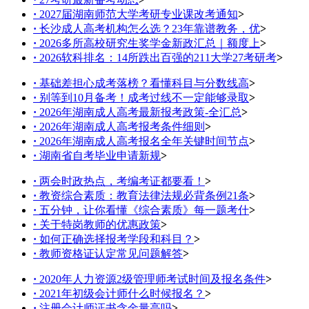
·
2027届湖南师范大学考研专业课改考通知
>
·
长沙成人高考机构怎么选？23年靠谱教务，优
>
·
2026多所高校研究生奖学金新政汇总｜额度上
>
·
2026软科排名：14所跌出百强的211大学27考研考
>
·
基础差担心成考落榜？看懂科目与分数线高
>
·
别等到10月备考！成考过线不一定能够录取
>
·
2026年湖南成人高考最新报考政策-全汇总
>
·
2026年湖南成人高考报考条件细则
>
·
2026年湖南成人高考报名全年关键时间节点
>
·
湖南省自考毕业申请新规
>
·
两会时政热点，考编考证都要看！
>
·
教资综合素质：教育法律法规必背条例21条
>
·
五分钟，让你看懂《综合素质》每一题考什
>
·
关于特岗教师的优惠政策
>
·
如何正确选择报考学段和科目？
>
·
教师资格证认定常见问题解答
>
·
2020年人力资源2级管理师考试时间及报名条件
>
·
2021年初级会计师什么时候报名？
>
·
注册会计师证书含金量高吗
>