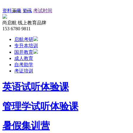
资料下载
资讯
考试时间
报名入口
尚启航
线上教育品牌
考研网上报名
153 6780 9811
启航考研
自考网上报名
专升本培训
国开教育
成教网上报名
成人教育
自考助学
网教网上报名
考证培训
培训网上报名
英语试听体验课
管理学试听体验课
暑假集训营