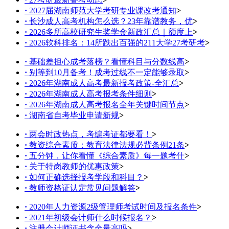
·
2027届湖南师范大学考研专业课改考通知
>
·
长沙成人高考机构怎么选？23年靠谱教务，优
>
·
2026多所高校研究生奖学金新政汇总｜额度上
>
·
2026软科排名：14所跌出百强的211大学27考研考
>
·
基础差担心成考落榜？看懂科目与分数线高
>
·
别等到10月备考！成考过线不一定能够录取
>
·
2026年湖南成人高考最新报考政策-全汇总
>
·
2026年湖南成人高考报考条件细则
>
·
2026年湖南成人高考报名全年关键时间节点
>
·
湖南省自考毕业申请新规
>
·
两会时政热点，考编考证都要看！
>
·
教资综合素质：教育法律法规必背条例21条
>
·
五分钟，让你看懂《综合素质》每一题考什
>
·
关于特岗教师的优惠政策
>
·
如何正确选择报考学段和科目？
>
·
教师资格证认定常见问题解答
>
·
2020年人力资源2级管理师考试时间及报名条件
>
·
2021年初级会计师什么时候报名？
>
·
注册会计师证书含金量高吗
>