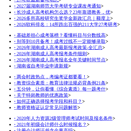
·
2027届湖南师范大学考研专业课改考通知
>
·
长沙成人高考机构怎么选？23年靠谱教务，优
>
·
2026多所高校研究生奖学金新政汇总｜额度上
>
·
2026软科排名：14所跌出百强的211大学27考研考
>
·
基础差担心成考落榜？看懂科目与分数线高
>
·
别等到10月备考！成考过线不一定能够录取
>
·
2026年湖南成人高考最新报考政策-全汇总
>
·
2026年湖南成人高考报考条件细则
>
·
2026年湖南成人高考报名全年关键时间节点
>
·
湖南省自考毕业申请新规
>
·
两会时政热点，考编考证都要看！
>
·
教资综合素质：教育法律法规必背条例21条
>
·
五分钟，让你看懂《综合素质》每一题考什
>
·
关于特岗教师的优惠政策
>
·
如何正确选择报考学段和科目？
>
·
教师资格证认定常见问题解答
>
·
2020年人力资源2级管理师考试时间及报名条件
>
·
2021年初级会计师什么时候报名？
>
·
注册会计师证书含金量高吗
>