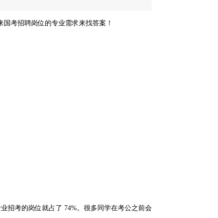
来国考招聘岗位的专业需求来找答案！
招考的岗位就占了 74%。
很多同学在考公之前会