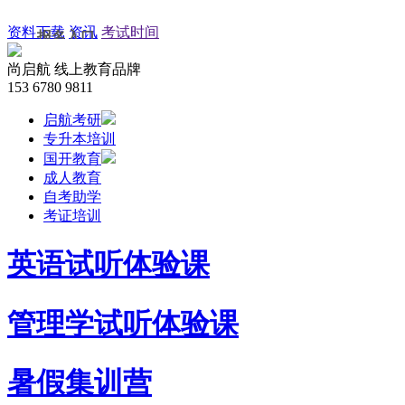
资料下载
资讯
考试时间
报名入口
尚启航
线上教育品牌
考研网上报名
153 6780 9811
启航考研
自考网上报名
专升本培训
国开教育
成教网上报名
成人教育
自考助学
网教网上报名
考证培训
培训网上报名
英语试听体验课
管理学试听体验课
暑假集训营