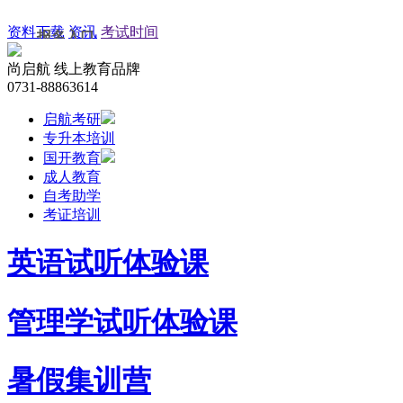
资料下载
资讯
考试时间
报名入口
尚启航
线上教育品牌
考研网上报名
0731-88863614
启航考研
自考网上报名
专升本培训
国开教育
成教网上报名
成人教育
自考助学
网教网上报名
考证培训
培训网上报名
英语试听体验课
管理学试听体验课
暑假集训营