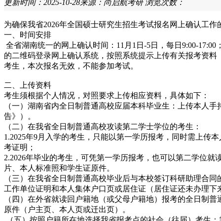
更新时间：2025-10-28
来源：尚启航考研
浏览次数：
为确保我省2026年全国硕士研究生招生考试报名网上确认工
一、时间安排
全省湖南统一的网上确认时间：11月1日-5日，每日9:00-1
的二维码登录网上确认系统，按照系统提示上传有关报考资料（
考生，本次报名无效，不能参加考试。
二、上传资料
考生须根据个人情况，对照要求上传相应资料，具体如下：
（一）湖南省内全日制普通高校应届本科毕业生：上传本人手
告》）。
（二）在我省全日制普通高校攻读第二学士学位的考生：
1.2025年9月入学的考生，只能以第一学历报考，同时需
考证明；
2.2026年毕业的考生，可凭第一学历报考，也可以第二学
片、本人标准照和学生证原件。
（三）在我省全日制普通高校毕业后与本校签订科研助理合同
工作单位证明和本人集体户口页或居住证（居住证还未办理下
（四）在外省就读回户籍地（或父母户籍地）报考的全日制普
原件（户主页、本人页或迁出页）。
（五）按照户籍所在地选择我省报考点的社会（往届）考生：