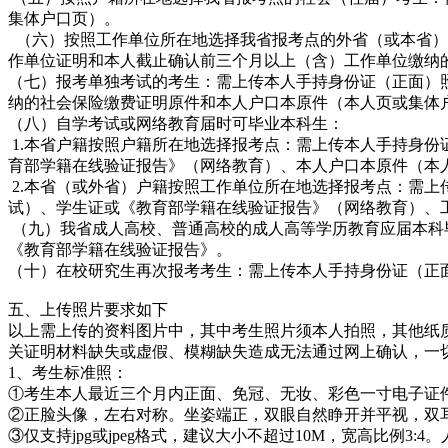
集体户口页）。
（六）按照工作单位所在地选择我省报考点的外省（或本省）
作单位证明和本人截止确认前三个月以上（含）工作单位缴纳
（七）报考单独考试的考生：需上传本人手持身份证（正面）
纳的社会保险缴费证明原件和本人户口本原件（本人页或集体
（八）自学考试或网络教育届时可毕业本科生：
1.本省户籍按照户籍所在地选择报考点：需上传本人手持身
育部学籍在线验证报告》（网络教育）、本人户口本原件（本
2.本省（或外省）户籍按照工作单位所在地选择报考点：需
试）、学生证或《教育部学籍在线验证报告》（网络教育）、
（九）我省成人高校、普通高校的成人高等学历教育应届本科
《教育部学籍在线验证报告》。
（十）在校研究生再次报考考生：需上传本人手持身份证（正
五、上传照片要求如下
以上需上传的资料图片中，其中考生照片须本人拍照，其他纸
关证明材料缺失或虚假、模糊缺失造成无法通过网上确认，一
1、考生标准照：
①考生本人最近三个月内正面、免冠、无妆、彩色一寸电子证
②正脸头像，左右对称。坐姿端正，双眼自然睁开并平视，双
③仅支持jpg或jpeg格式，建议大小不超过10M，宽高比例