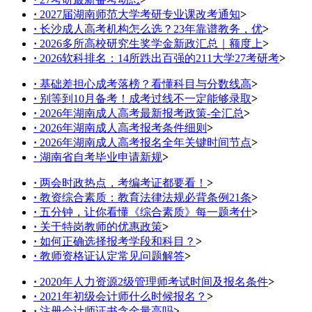
·
2027届湖南师范大学考研专业课改考通知
>
·
长沙成人高考机构怎么选？23年靠谱教务，优
>
·
2026多所高校研究生奖学金新政汇总｜额度上
>
·
2026软科排名：14所跌出百强的211大学27考研考
>
·
基础差担心成考落榜？看懂科目与分数线高
>
·
别等到10月备考！成考过线不一定能够录取
>
·
2026年湖南成人高考最新报考政策-全汇总
>
·
2026年湖南成人高考报考条件细则
>
·
2026年湖南成人高考报名全年关键时间节点
>
·
湖南省自考毕业申请新规
>
·
两会时政热点，考编考证都要看！
>
·
教资综合素质：教育法律法规必背条例21条
>
·
五分钟，让你看懂《综合素质》每一题考什
>
·
关于特岗教师的优惠政策
>
·
如何正确选择报考学段和科目？
>
·
教师资格证认定常见问题解答
>
·
2020年人力资源2级管理师考试时间及报名条件
>
·
2021年初级会计师什么时候报名？
>
·
注册会计师证书含金量高吗
>